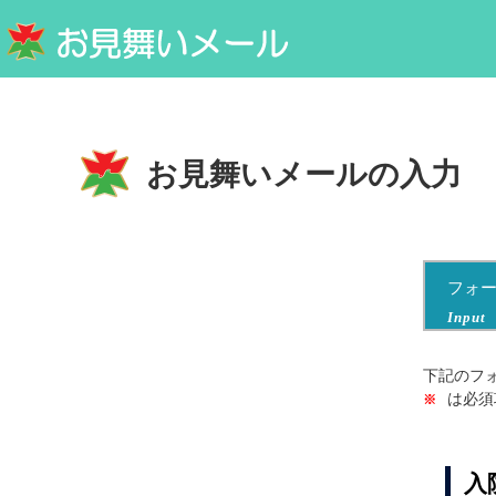
お見舞いメールの入力
フォ
Input
下記のフ
は必須
※
入