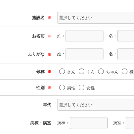
施設名
※
姓：
名：
お名前
※
姓：
名：
ふりがな
※
敬称
さん
くん
ちゃん
様
※
性別
男性
女性
※
年代
病棟：
病室：
病棟・病室